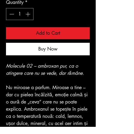
Quantity
*
Add to Cart
Buy Now
Molecule 02 – ambroxan pur, ca o
atingere care nu se vede, dar rămâne.
Nu miroase a parfum. Miroase a tine –
dar cu pielea încălzită, emoție calmă și
o aură de „ceva” care nu se poate
explica. Ambroxanul se topește în piele
ca o temperatură nouă: cald, lemnos,
ușor dulce, mineral, cu acel aer intim și
magnetic. Nimeni nu-l va recunoaște.